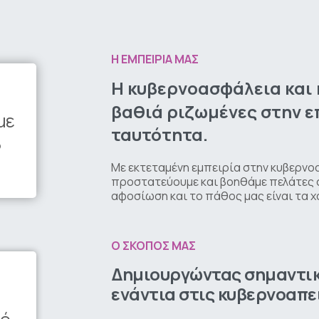
Η ΕΜΠΕΙΡΙΑ ΜΑΣ
Η
κυβερνοασφάλεια
και
βαθιά
ριζωμένες
στην
ε
με
ταυτότητα.
8
Με εκτεταμένη εμπειρία στην κυβερνο
προστατεύουμε και βοηθάμε πελάτες 
αφοσίωση και το πάθος μας είναι τα
Ο ΣΚΟΠΟΣ ΜΑΣ
Δημιουργώντας
σημαντι
ενάντια
στις
κυβερνοαπε