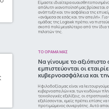
πό
Είμαστε ιδιαίτερα ευαισθητοποιημένο
απόλυτη ικανοποίησή μας βρίσκεται σ
ανάπτυξη και την ασφάλεια της επιχεί
«ανάμεσα σε εσάς και την απειλή». Για
ομάδας της Logisek πρέπει να πιστεύε
σκοπό πολύ μεγαλύτερο από την ίδια τ
πελατών της.
ΤΟ ΟΡΑΜΑ ΜΑΣ
Να
γίνουμε
το
αξιόπιστο
εμπιστεύονται
οι
εταιρί
κυβερνοασφάλεια
και
τη
ς
Η φιλοδοξία μας είναι να λειτουργού
κυβερνοαπειλών και των κινδύνων πλ
τεχνολογικές εξελίξεις, οι στρατηγικ
εξελίσσονται, εμείς πρέπει επίσης ν
προτιμώμενος συνεργάτης. Αυτό απαι