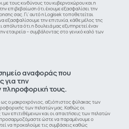
ι με τους κινδύνους του κυβερνοχώρου και η
την επιβεβαίωση ότι έχουμε εξασφαλίσει την
ρησης σας. Γι’ αυτό η Logisek τοποθετείται
 να εξασφαλίσουμε την επιτυχία, κάθε μέλος της
ι απόλυτα ότι η δουλειά μας εξυπηρετεί έναν
ην εταιρεία – συμβάλοντας στο γενικό καλό των
σημείο
αναφοράς
που
ες
για
την
ν
πληροφορική
τους.
με ως ο μακροχρόνιος, αξιόπιστος φύλακας των
ηροφορικής των πελατών μας. Καθώς οι
ές των επιτιθέμενων και οι απαιτήσεις των πελατών
α προσαρμοζόμαστε ώστε να παραμένουμε ο
τεί να προκαλούμε τις συμβάσεις καθώς