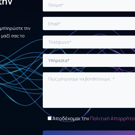
την
υμπληρώστε την
 μαζί σας το
Υπηρεσία*
Αποδέχομαι την
Πολιτική Απορρήτο