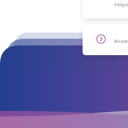
πληρο
Ανίχν