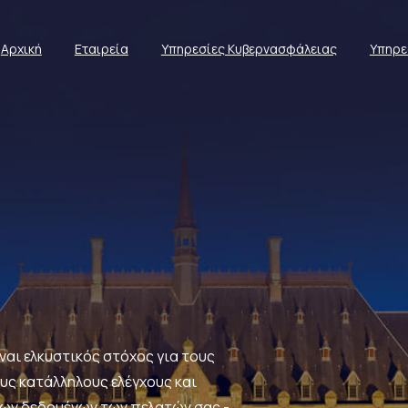
Αρχική
Εταιρεία
Υπηρεσίες Κυβερνασφάλειας
Υπηρε
ίναι ελκυστικός στόχος για τους
ους κατάλληλους ελέγχους και
των δεδομένων των πελατών σας -