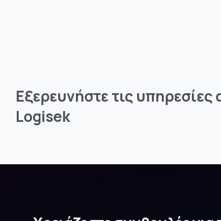
Εξερευνήστε
τις
υπηρεσίες
Logisek