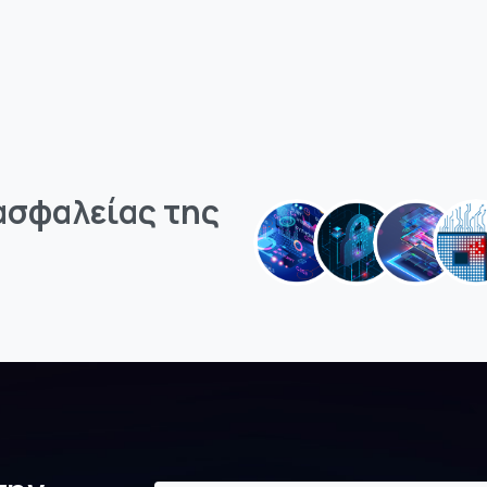
ασφαλείας
της