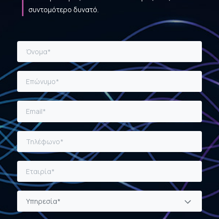
συντομότερο δυνατό.
Υπηρεσία*