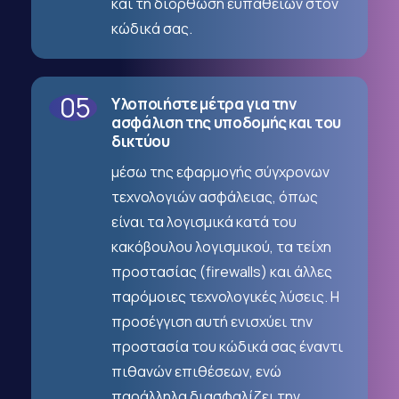
και τη διόρθωση ευπαθειών στον
κώδικά σας.
05
Υλοποιήστε μέτρα για την
ασφάλιση της υποδομής και του
δικτύου
μέσω της εφαρμογής σύγχρονων
τεχνολογιών ασφάλειας, όπως
είναι τα λογισμικά κατά του
κακόβουλου λογισμικού, τα τείχη
προστασίας (firewalls) και άλλες
παρόμοιες τεχνολογικές λύσεις. Η
προσέγγιση αυτή ενισχύει την
προστασία του κώδικά σας έναντι
πιθανών επιθέσεων, ενώ
παράλληλα διασφαλίζει την