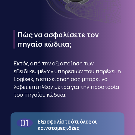
Πώς
να
ασφαλίσετε
τον
πηγαίο
κώδικα;
Εκτός από την αξιοποίηση των
εξειδικευμένων υπηρεσιών που παρέχει η
Logisek, η επιχείρησή σας μπορεί να
λάβει επιπλέον μέτρα για την προστασία
του πηγαίου κώδικα.
01
Εξασφαλίστε ότι όλες οι
καινοτόμες ιδέες