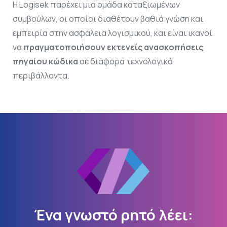
Η Logisek παρέχει μια ομάδα καταξιωμένων
συμβούλων, οι οποίοι διαθέτουν βαθιά γνώση και
εμπειρία στην ασφάλεια λογισμικού, και είναι ικανοί
να
πραγματοποιήσουν εκτενείς ανασκοπήσεις
πηγαίου κώδικα
σε διάφορα τεχνολογικά
περιβάλλοντα.
Ένα
γνωστό
ρητό
λέει: