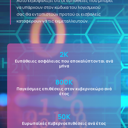
Αυτό εξασφαλίζει ότι οι ευπάθειες που μπορεί
να υπάρχουν στον κώδικα του λογισμικού
σας θα εντοπιστούν προτού οι εισβολείς
καταφέρουν να τις εκμεταλλευτούν.
2
K
Ευπάθειες ασφάλειας που αποκαλύπτονται ανά
μήνα
800
K
Παγκόσμιες επιθέσεις στον κυβερνοχώρο ανά
έτος
50
K
Ευρωπαϊκές Κυβερνοεπιθέσεις ανά έτος