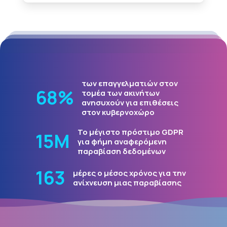
των επαγγελματιών στον
83
%
τομέα των ακινήτων
ανησυχούν για επιθέσεις
στον κυβερνοχώρο
Το μέγιστο πρόστιμο GDPR
19
Μ
για φήμη αναφερόμενη
παραβίαση δεδομένων
199
μέρες ο μέσος χρόνος για την
ανίχνευση μιας παραβίασης