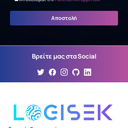
Βρείτε
μας
στα
Social