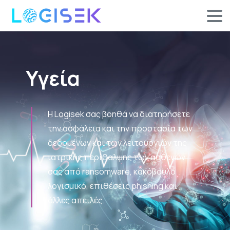
Υγεία
Η Logisek σας βοηθά να διατηρήσετε
την ασφάλεια και την προστασία των
δεδομένων και των λειτουργιών της
ιατρικής περίθαλψης των ασθενών
σας από ransomware, κακόβουλο
λογισμικό, επιθέσεις phishing και
άλλες απειλές.