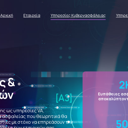
Αρχική
Εταιρεία
Υπηρεσίες Κυβερνασφάλειας
Υπηρε
ς
&
2
ιών
Ευπάθειες ασ
αποκαλύπτοντ
ης ως υπηρεσίες VA,
α ασφαλείας που θεωρητικά θα
5
ατίες με στόχο να επηρεάσουν την
μότητα των εταιρικών σας