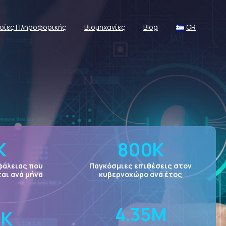
σίες Πληροφορικής
Βιομηχανίες
Blog
GR
K
800
K
φάλειας που
Παγκόσμιες επιθέσεις στον
αι ανά μήνα
κυβερνοχώρο ανά έτος
4.35
Μ
0
K