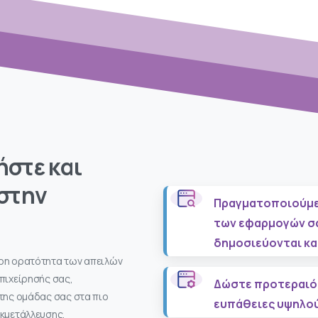
ήστε και
 στην
Πραγματοποιούμε
των εφαρμογών σα
δημοσιεύονται κα
ήρη ορατότητα των απειλών
επιχείρησής σας,
Δώστε προτεραιότ
 της ομάδας σας στα πιο
ευπάθειες υψηλού
εκμετάλλευσης.