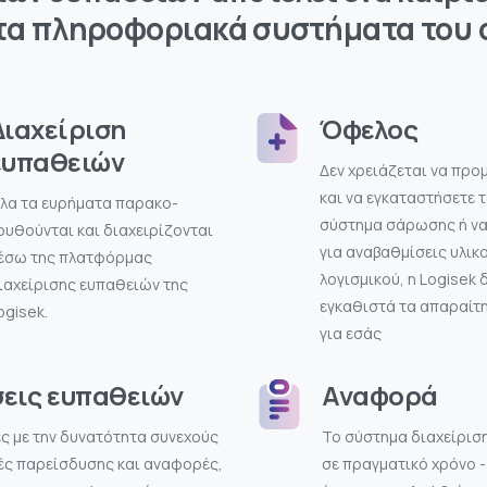
 τα πληροφοριακά συστήματα του 
Διαχείριση
Όφελος
ευπαθειών
Δεν χρειάζεται να προ
και να εγκαταστήσετε τ
λα τα ευρήματα παρακο-
σύστημα σάρωσης ή να
ουθούνται και διαχειρίζονται
για αναβαθμίσεις υλικο
έσω της πλατφόρμας
λογισμικού, η Logisek 
ιαχείρισης ευπαθειών της
εγκαθιστά τα απαραίτ
ogisek.
για εσάς
εις ευπαθειών
Αναφορά
ς με την δυνατότητα συνεχούς
Το σύστημα διαχείριση
μές παρείσδυσης και αναφορές,
σε πραγματικό χρόνο 