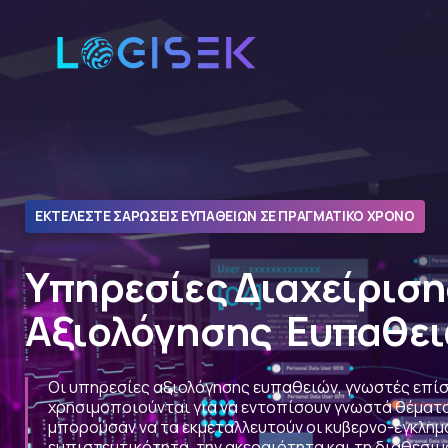
ΕΚΤΕΛΕΣΤΕ ΣΑΡΩΣΕΙΣ ΕΥΠΑΘΕΙΩΝ ΣΕ ΠΡΑΓΜΑΤΙΚΟ ΧΡΟΝΟ
Υπηρεσίες
Διαχείριση
Αξιολόγησης
Ευπαθε
Οι υπηρεσίες αξιολόγησης ευπαθειών, γνωστές επίσ
χρησιμοποιούνται για να εντοπίσουν γνωστά θέματ
μπορούσαν να τα εκμεταλλευτούν οι κυβερνο-εγκλημ
εμπιστευτικότητα, την ακεραιότητα και τη διαθεσι