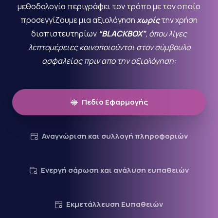
μεθοδολογία περιγράφει τον τρόπο με τον οποίο
προσεγγίζουμε μια αξιολόγηση
χωρίς
την χρήση
διαπιστευτηρίων
“BLACKBOX”
, όπου λίγες
λεπτομέρειες κοινοποιούνται στον σύμβουλο
ασφαλείας πριν απο την αξιολόγηση:
Πεδίο Εφαρμογής
Αναγνώριση και συλλογή πληροφοριών
Ενεργή σάρωση και ανάλυση ευπαθειών
Εκμετάλλευση Ευπαθειών