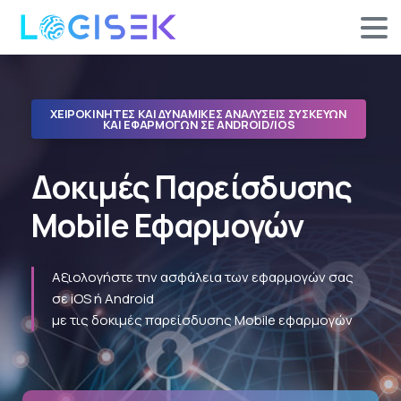
XΕΙΡΟΚΊΝΗΤΕΣ ΚΑΙ ΔΥΝΑΜΙΚΈΣ ΑΝΑΛΎΣΕΙΣ ΣΥΣΚΕΥΏΝ
ΚΑΙ ΕΦΑΡΜΟΓΏΝ ΣΕ ANDROID/IOS
Δοκιμές
Παρείσδυσης
Mobile
Εφαρμογών
Αξιολογήστε την ασφάλεια των εφαρμογών σας
σε iOS ή Android
με τις δοκιμές παρείσδυσης Mobile εφαρμογών