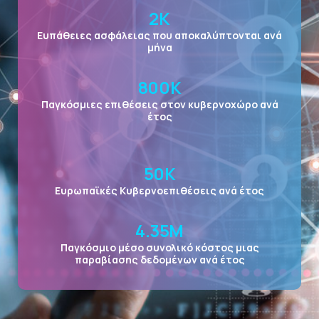
2
K
Ευπάθειες ασφάλειας που αποκαλύπτονται ανά
μήνα
800
K
Παγκόσμιες επιθέσεις στον κυβερνοχώρο ανά
έτος
50
K
Ευρωπαϊκές Κυβερνοεπιθέσεις ανά έτος
4.35
Μ
Παγκόσμιο μέσο συνολικό κόστος μιας
παραβίασης δεδομένων ανά έτος